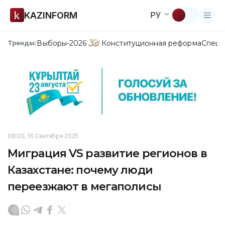
KAZINFORM
РУ
Выборы-2026
Конституционная реформа
Спецп
Тренды:
08:00, 16 Сентября 2025
Миграция VS развитие регионов в
Казахстане: почему люди
переезжают в мегаполисы