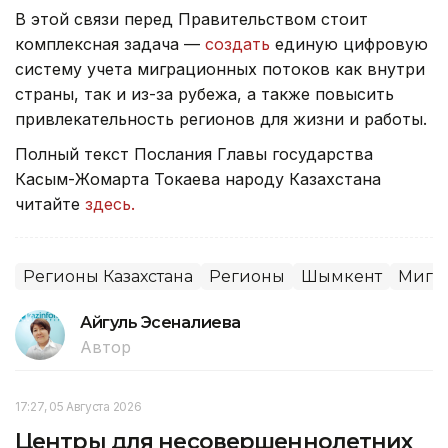
В этой связи перед Правительством стоит
комплексная задача —
создать
единую цифровую
систему учета миграционных потоков как внутри
страны, так и из-за рубежа, а также повысить
привлекательность регионов для жизни и работы.
Полный текст Послания Главы государства
Касым-Жомарта Токаева народу Казахстана
читайте
здесь.
Регионы Казахстана
Регионы
Шымкент
Мигр
Айгуль Эсеналиева
Автор
17:27, 05 Августа 2026
Центры для несовершеннолетних