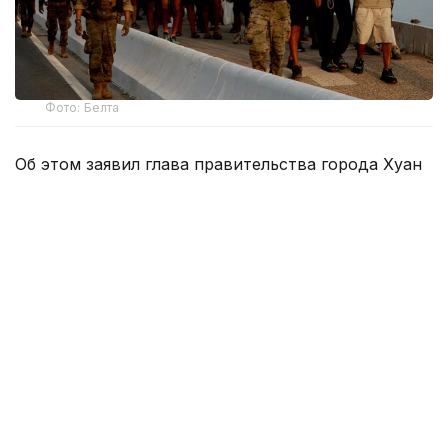
Фото: Белта
Об этом заявил глава правительства города Хуан
Хесус Вивас.
По его словам, ситуация с детьми-мигрантами
остается крайне сложной.
— Ситуация с детьми-мигрантами
в городе продолжает быть невыносимой.
Число несовершеннолетних мигрантов
в Сеуте, которые находятся в центрах
содержания на данный момент,
составляет 1100 человек, — заявил
он в эфире телеканала RTVE.