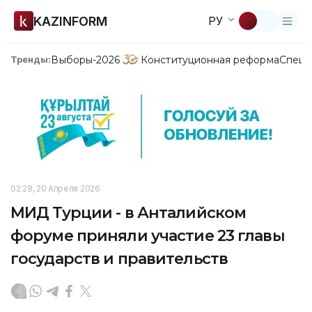
KAZINFORM
РУ
Выборы-2026
Конституционная реформа
Спецп
Тренды:
02:28, 20 Апреля 2026
МИД Турции - в Анталийском
форуме приняли участие 23 главы
государств и правительств