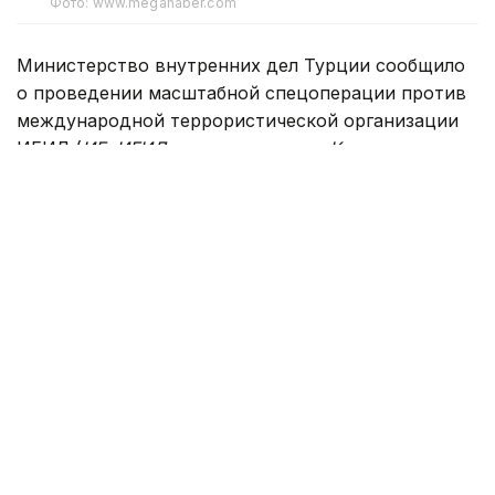
Фото: www.megahaber.com
Министерство внутренних дел Турции сообщило
о проведении масштабной спецоперации против
международной террористической организации
ИГИЛ (
ИГ, ИГИЛ
—
запрещенная в Казахстане
организация — прим. Ред.
) сразу в 30 провинциях
страны. По данным ведомства, сотрудники
жандармерии задержали 104 подозреваемых.
В отношении задержанных прокуратура начала
расследование. По информации МВД,
подозреваемые поддерживали связи
с террористической организацией,
финансировали ее через аффилированных лиц
и так называемые благотворительные
организации, занимались пропагандой
в социальных сетях, а также состояли в рядах
МТО.