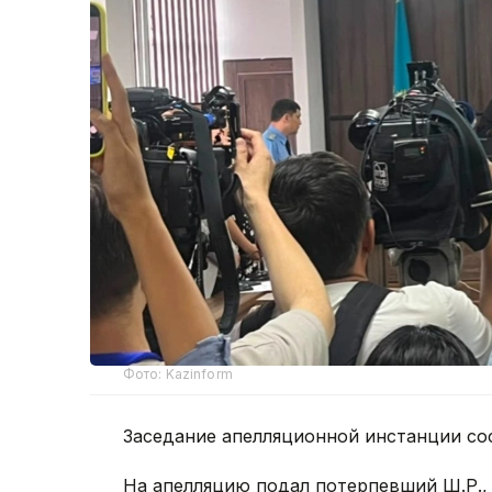
Фото: Kazinform
Заседание апелляционной инстанции сос
На апелляцию подал потерпевший Ш.Р., 