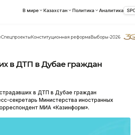
В мире
Казахстан
Политика
Аналитика
SP
е
Спецпроекты
Конституционная реформа
Выборы-2026
х в ДТП в Дубае граждан
страдавших в ДТП в Дубае граждан
ресс-секретарь Министерства иностранных
корреспондент МИА «Казинформ».