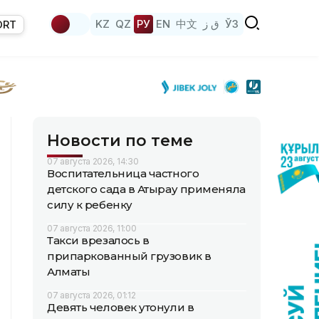
KZ
QZ
РУ
EN
中文
ق ز
ЎЗ
ORT
Новости по теме
07 августа 2026, 14:30
Воспитательница частного
детского сада в Атырау применяла
силу к ребенку
07 августа 2026, 11:00
Такси врезалось в
припаркованный грузовик в
Алматы
07 августа 2026, 01:12
Девять человек утонули в