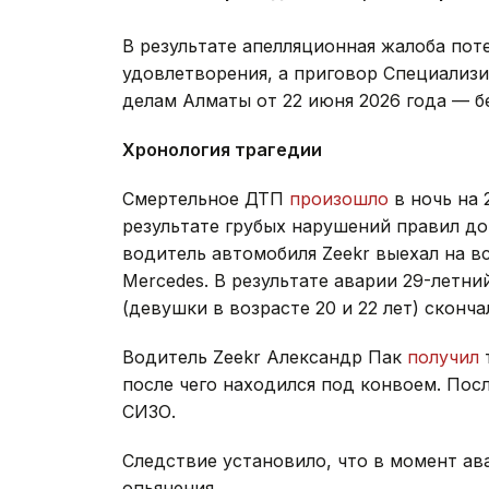
В результате апелляционная жалоба пот
удовлетворения, а приговор Специализ
делам Алматы от 22 июня 2026 года — б
Хронология трагедии
Смертельное ДТП
произошло
в ночь на 
результате грубых нарушений правил д
водитель автомобиля Zeekr выехал на в
Mercedes. В результате аварии 29-летн
(девушки в возрасте 20 и 22 лет) сконча
Водитель Zeekr Александр Пак
получил
после чего находился под конвоем. Пос
СИЗО.
Следствие установило, что в момент а
опьянения.