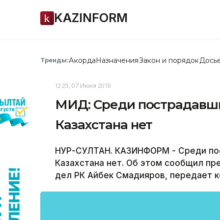
KAZINFORM
Акорда
Назначения
Закон и порядок
Дось
Тренды:
12:25, 07 Июня 2019
МИД: Среди пострадавши
Казахстана нет
НУР-СУЛТАН. КАЗИНФОРМ - Среди по
Казахстана нет. Об этом сообщил п
дел РК Айбек Смадияров, передает 