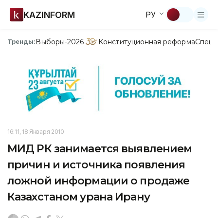
KAZINFORM
РУ
Выборы-2026
Конституционная реформа
Спецп
Тренды:
16:11, 18 Января 2010
МИД РК занимается выявлением
причин и источника появления
ложной информации о продаже
Казахстаном урана Ирану