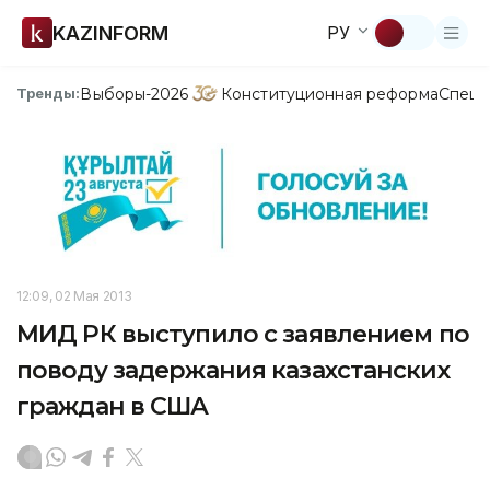
KAZINFORM
РУ
Выборы-2026
Конституционная реформа
Спецп
Тренды:
12:09, 02 Мая 2013
МИД РК выступило с заявлением по
поводу задержания казахстанских
граждан в США