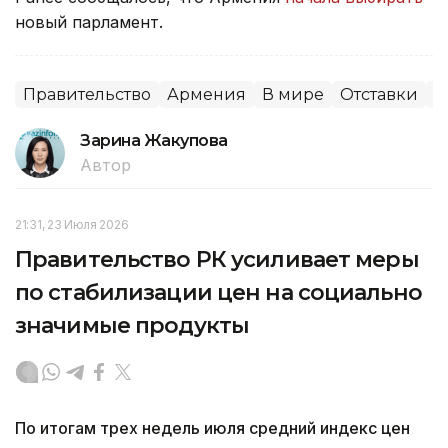
новый парламент.
Правительство
Армения
В мире
Отставки
П
Зарина Жакупова
Автор
21:31, 23 Июля 2026
Правительство РК усиливает меры
по стабилизации цен на социально
значимые продукты
По итогам трех недель июля средний индекс цен