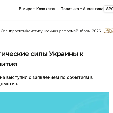
В мире
Казахстан
Политика
Аналитика
SP
е
Спецпроекты
Конституционная реформа
Выборы-2026
ические силы Украины к
лития
а выступил с заявлением по событиям в
домства.