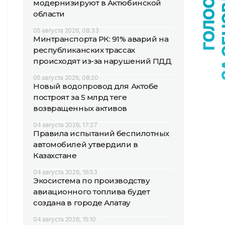
модернизируют в Актюбинской
области
05 августа 2026, 08:33
Минтранспорта РК: 91% аварий на
республиканских трассах
происходят из-за нарушений ПДД
05 августа 2026, 08:20
Новый водопровод для Актобе
построят за 5 млрд теңге
возвращенных активов
04 августа 2026, 17:27
Правила испытаний беспилотных
автомобилей утвердили в
Казахстане
04 августа 2026, 16:53
Экосистема по производству
авиационного топлива будет
создана в городе Алатау
04 августа 2026, 15:10