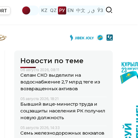
KZ
QZ
РУ
EN
中文
ق ز
ЎЗ
ORT
Новости по теме
06 августа 2026, 08:11
Селам СКО выделили на
водоснабжение 2,7 млрд теңге из
возвращенных активов
05 августа 2026, 18:21
Бывший вице-министр труда и
соцзащиты населения РК получил
новую должность
05 августа 2026, 14:33
Семь железнодорожных вокзалов