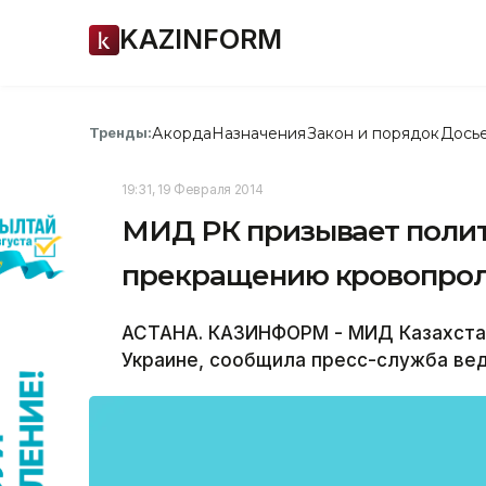
KAZINFORM
Акорда
Назначения
Закон и порядок
Дось
Тренды:
19:31, 19 Февраля 2014
МИД РК призывает полит
прекращению кровопро
АСТАНА. КАЗИНФОРМ - МИД Казахстан
Украине, сообщила пресс-служба ве