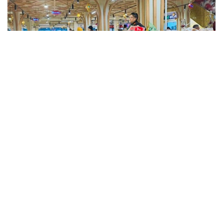
Фото: Kazinform
Такие данные были озвучены на совещании
по вопросам стабилизации цен на социально
значимые продовольственные товары и инфляции
под председательством заместителя Премьер-
министра — министра национальной экономики
Серика Жумангарина.
Как было отмечено на совещании, по итогам июня