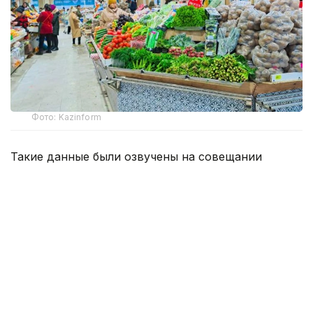
Фото: Kazinform
Такие данные были озвучены на совещании
по вопросам стабилизации цен на социально
значимые продовольственные товары и инфляции
под председательством заместителя Премьер-
министра — министра национальной экономики
Серика Жумангарина.
Как было отмечено на совещании, по итогам июня
годовая инфляция в стране составила 10,3%
против 10,4% месяцем ранее. При этом уровень