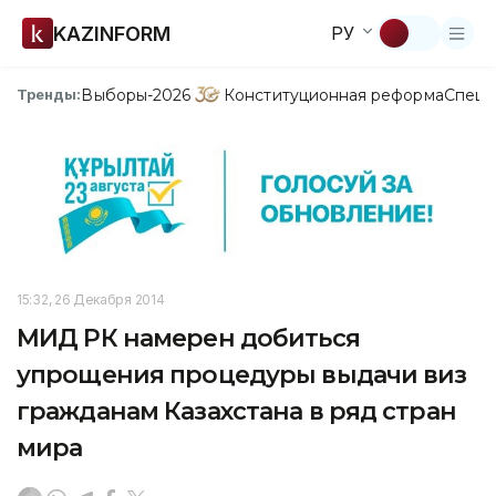
KAZINFORM
РУ
Выборы-2026
Конституционная реформа
Спецп
Тренды:
15:32, 26 Декабря 2014
МИД РК намерен добиться
упрощения процедуры выдачи виз
гражданам Казахстана в ряд стран
мира