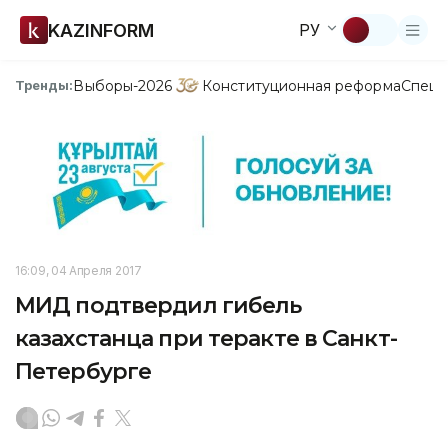
KAZINFORM
РУ
Выборы-2026
Конституционная реформа
Спецп
Тренды:
16:09, 04 Апреля 2017
МИД подтвердил гибель
казахстанца при теракте в Санкт-
Петербурге