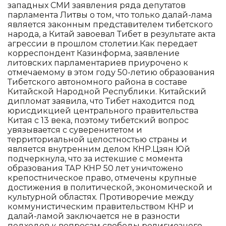
западных СМИ заявления ряда депутатов
парламента Литвы о том, что только далай-лама
является законным представителем тибетского
народа, а Китай завоевал Тибет в результате акта
агрессии в прошлом столетии.Как передает
корреспондент Казинформа, заявление
литовских парламентариев приурочено к
отмечаемому в этом году 50-летию образования
Тибетского автономного района в составе
Китайской Народной Республики. Китайский
дипломат заявила, что Тибет находится под
юрисдикцией центрального правительства
Китая с 13 века, поэтому тибетский вопрос
увязывается с суверенитетом и
территориальной целостностью страны и
является внутренним делом КНР.Цзян Юй
подчеркнула, что за истекшие с момента
образования ТАР КНР 50 лет уничтожено
крепостническое право, отмечены крупные
достижения в политической, экономической и
культурной областях. Противоречие между
коммунистическим правительством КНР и
далай-ламой заключается не в разности
подходов к вопросам свободы религиозного