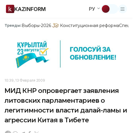
KAZINFORM
РУ
Выборы-2026
Конституционная реформа
Спецп
Тренды:
10:39, 13 Февраля 2009
МИД КНР опровергает заявления
литовских парламентариев о
легитимности власти далай-ламы и
агрессии Китая в Тибете