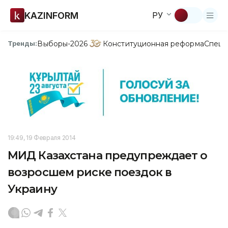
KAZINFORM
РУ
Выборы-2026
Конституционная реформа
Спецп
Тренды:
19:49, 19 Февраля 2014
МИД Казахстана предупреждает о
возросшем риске поездок в
Украину