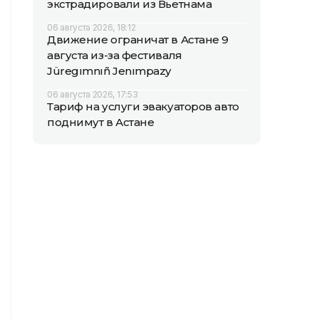
экстрадировали из Вьетнама
06 августа 2026, 18:12
Движение ограничат в Астане 9
августа из-за фестиваля
Jüregımnıñ Jenımpazy
06 августа 2026, 17:53
Тариф на услуги эвакуаторов авто
поднимут в Астане