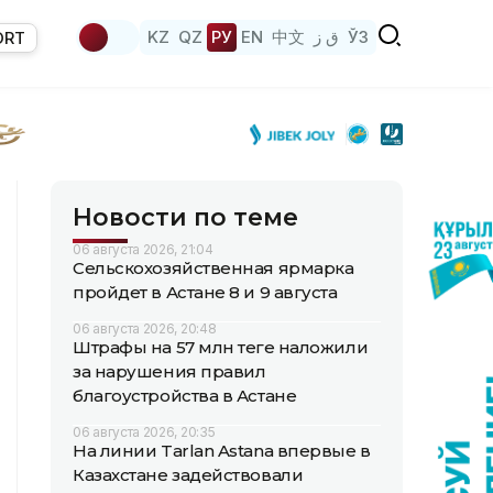
KZ
QZ
РУ
EN
中文
ق ز
ЎЗ
ORT
Новости по теме
06 августа 2026, 21:04
Сельскохозяйственная ярмарка
пройдет в Астане 8 и 9 августа
06 августа 2026, 20:48
Штрафы на 57 млн теңге наложили
за нарушения правил
благоустройства в Астане
06 августа 2026, 20:35
На линии Tarlan Astana впервые в
Казахстане задействовали