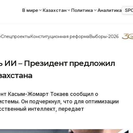
В мире
Казахстан
Политика
Аналитика
SP
е
Спецпроекты
Конституционная реформа
Выборы-2026
ь ИИ – Президент предложил
захстана
ент Касым-Жомарт Токаев сообщил о
стемы. Он подчеркнул, что для оптимизации
сственный интеллект, передает