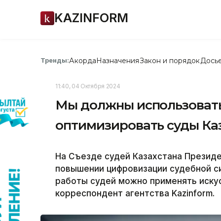
KAZINFORM
Акорда
Назначения
Закон и порядок
Дось
Тренды:
11:40, 04 Октября 2024
Мы должны использоват
оптимизировать суды Ка
На Съезде судей Казахстана Презид
повышении цифровизации судебной си
работы судей можно применять иску
корреспондент агентства Kazinform.