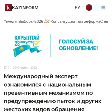
KAZINFORM
РУ
Выборы-2026
Конституционная реформа
Спецп
Тренды:
17:04, 09 Октября 2013
Международный эксперт
ознакомился с национальным
превентивным механизмом по
предупреждению пыток и других
жестоких видов обращения