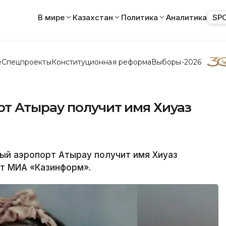
В мире
Казахстан
Политика
Аналитика
SP
е
Спецпроекты
Конституционная реформа
Выборы-2026
 Атырау получит имя Хиуаз
й аэропорт Атырау получит имя Хиуаз
т МИА «Казинформ».