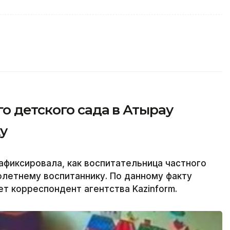
о детского сада в Атырау
у
фиксировала, как воспитательница частного
олетнему воспитаннику. По данному факту
т корреспондент агентства Kazinform.