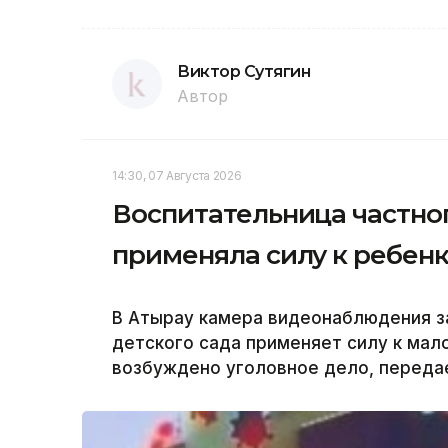
Виктор Сутягин
Автор
14:30, 07 Августа 2026
Воспитательница частног
применяла силу к ребенк
В Атырау камера видеонаблюдения за
детского сада применяет силу к мал
возбуждено уголовное дело, передае