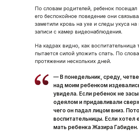
По словам родителей, ребенок посещал 
его беспокойное поведение они связыв
заметили кровь на ухе и следы укуса на
записи с камер видеонаблюдения.
На кадрах видно, как воспитательница тя
пытается силой уложить спать. По слов
протяжении нескольких дней.
— В понедельник, среду, четв
над моим ребенком издевались.
увидела. Если ребенок не зас
одеялом и придавливали сверху
чего он падал лицом вниз. Пот
воспитательницы. Если хотел е
мать ребенка Жазира Габиден.