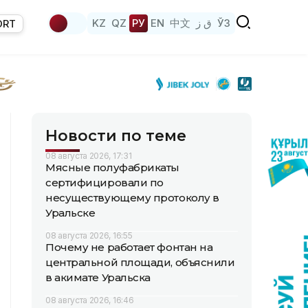
KZ
QZ
РУ
EN
中文
ق ز
ЎЗ
ORT
Новости по теме
08 августа 2026, 17:31
Мясные полуфабрикаты
сертифицировали по
несуществующему протоколу в
Уральске
08 августа 2026, 16:55
Почему не работает фонтан на
центральной площади, объяснили
в акимате Уральска
08 августа 2026, 16:46