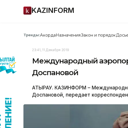
KAZINFORM
Акорда
Назначения
Закон и порядок
Дось
Тренды:
23:41, 11 Декабря 2019
Международный аэропорт
Доспановой
АТЫРАУ. КАЗИНФОРМ – Международны
Доспановой, передает корреспонден