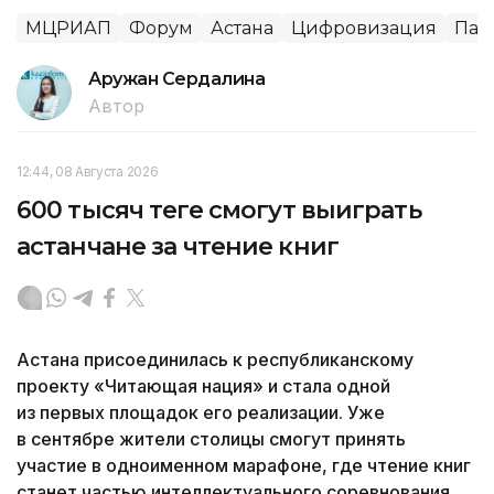
МЦРИАП
Форум
Астана
Цифровизация
Пав
Аружан Сердалина
Автор
12:44, 08 Августа 2026
600 тысяч теңге смогут выиграть
астанчане за чтение книг
Астана присоединилась к республиканскому
проекту «Читающая нация» и стала одной
из первых площадок его реализации. Уже
в сентябре жители столицы смогут принять
участие в одноименном марафоне, где чтение книг
станет частью интеллектуального соревнования