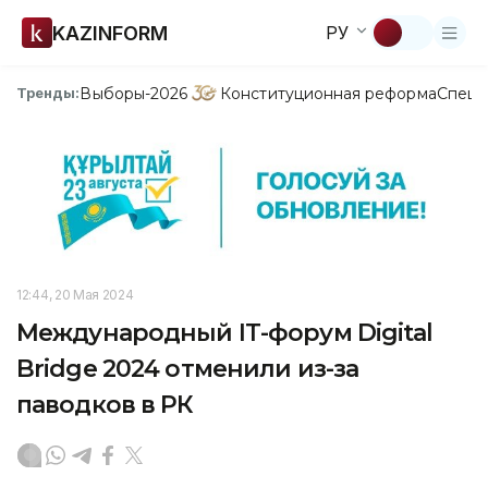
KAZINFORM
РУ
Выборы-2026
Конституционная реформа
Спецп
Тренды:
12:44, 20 Мая 2024
Международный ІТ-форум Digital
Bridge 2024 отменили из-за
паводков в РК