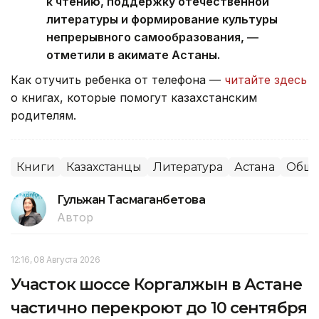
к чтению, поддержку отечественной
литературы и формирование культуры
непрерывного самообразования, —
отметили в акимате Астаны.
Как отучить ребенка от телефона —
читайте здесь
о книгах, которые помогут казахстанским
родителям.
Книги
Казахстанцы
Литература
Астана
Обще
Гульжан Тасмаганбетова
Автор
12:16, 08 Августа 2026
Участок шоссе Коргалжын в Астане
частично перекроют до 10 сентября