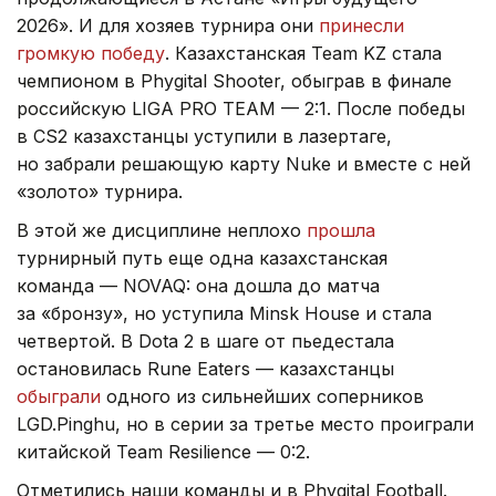
2026». И для хозяев турнира они
принесли
громкую победу
. Казахстанская Team KZ стала
чемпионом в Phygital Shooter, обыграв в финале
российскую LIGA PRO TEAM — 2:1. После победы
в CS2 казахстанцы уступили в лазертаге,
но забрали решающую карту Nuke и вместе с ней
«золото» турнира.
В этой же дисциплине неплохо
прошла
турнирный путь еще одна казахстанская
команда — NOVAQ: она дошла до матча
за «бронзу», но уступила Minsk House и стала
четвертой. В Dota 2 в шаге от пьедестала
остановилась Rune Eaters — казахстанцы
обыграли
одного из сильнейших соперников
LGD.Pinghu, но в серии за третье место проиграли
китайской Team Resilience — 0:2.
Отметились наши команды и в Phygital Football.