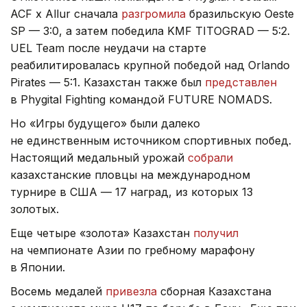
ACF x Allur сначала
разгромила
бразильскую Oeste
SP — 3:0, а затем победила KMF TITOGRAD — 5:2.
UEL Team после неудачи на старте
реабилитировалась крупной победой над Orlando
Pirates — 5:1. Казахстан также был
представлен
в Phygital Fighting командой FUTURE NOMADS.
Но «Игры будущего» были далеко
не единственным источником спортивных побед.
Настоящий медальный урожай
собрали
казахстанские пловцы на международном
турнире в США — 17 наград, из которых 13
золотых.
Еще четыре «золота» Казахстан
получил
на чемпионате Азии по гребному марафону
в Японии.
Восемь медалей
привезла
сборная Казахстана