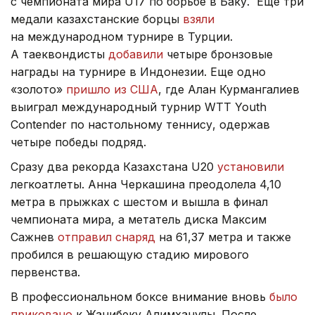
с чемпионата мира U17 по борьбе в Баку. Еще три
медали казахстанские борцы
взяли
на международном турнире в Турции.
А таеквондисты
добавили
четыре бронзовые
награды на турнире в Индонезии. Еще одно
«золото»
пришло из США
, где Алан Курмангалиев
выиграл международный турнир WTT Youth
Contender по настольному теннису, одержав
четыре победы подряд.
Сразу два рекорда Казахстана U20
установили
легкоатлеты. Анна Черкашина преодолела 4,10
метра в прыжках с шестом и вышла в финал
чемпионата мира, а метатель диска Максим
Сажнев
отправил снаряд
на 61,37 метра и также
пробился в решающую стадию мирового
первенства.
В профессиональном боксе внимание вновь
было
приковано
к Жанибеку Алимханулы. После