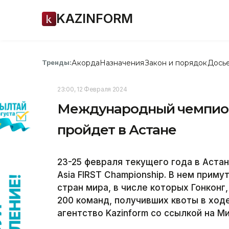
KAZINFORM
Акорда
Назначения
Закон и порядок
Дось
Тренды:
23:00, 12 Февраля 2024
Международный чемпион
пройдет в Астане
23-25 февраля текущего года в Аста
Asia FIRST Championship. В нем прим
стран мира, в числе которых Гонконг,
200 команд, получивших квоты в ход
агентство Kazinform со ссылкой на 