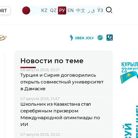
KZ
QZ
РУ
EN
中文
ق ز
ЎЗ
ORT
Новости по теме
08 августа 2026, 02:21
Турция и Сирия договорились
открыть совместный университет
в Дамаске
07 августа 2026, 21:47
Школьник из Казахстана стал
серебряным призером
Международной олимпиады по
ИИ
07 августа 2026, 20:22