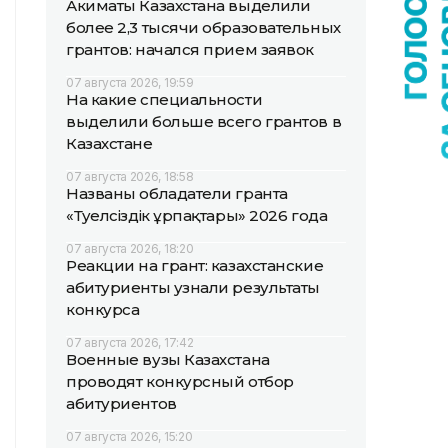
Акиматы Казахстана выделили
более 2,3 тысячи образовательных
грантов: начался прием заявок
07 августа 2026, 19:59
На какие специальности
выделили больше всего грантов в
Казахстане
07 августа 2026, 18:58
Названы обладатели гранта
«Тәуелсіздік ұрпақтары» 2026 года
07 августа 2026, 18:20
Реакции на грант: казахстанские
абитуриенты узнали результаты
конкурса
07 августа 2026, 17:42
Военные вузы Казахстана
проводят конкурсный отбор
абитуриентов
07 августа 2026, 15:20