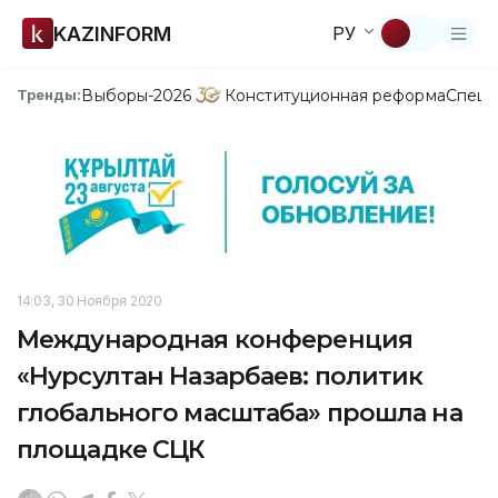
KAZINFORM
РУ
Выборы-2026
Конституционная реформа
Спецп
Тренды:
14:03, 30 Ноября 2020
Международная конференция
«Нурсултан Назарбаев: политик
глобального масштаба» прошла на
площадке СЦК