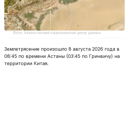
Фото: Казахстанский национальный центр данных
Землетрясение произошло 8 августа 2026 года в
08:45 по времени Астаны (03:45 по Гринвичу) на
территории Китая.
Согласно оперативным данным Центра данных
Института геофизических исследований
Национального ядерного центра РК, магнитуда
землетрясения составила 4,8.
Эпицентр подземных толчков находился в точке с
координатами 39,97 градуса северной широты и
82,99 градуса восточной долготы.