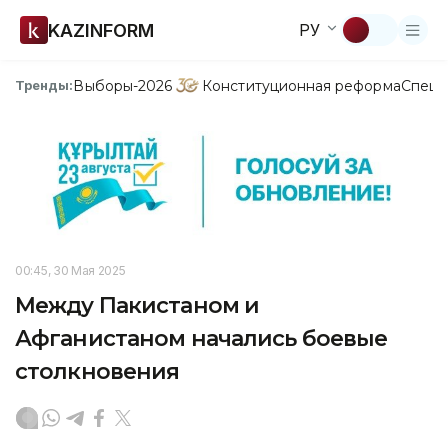
KAZINFORM
РУ
Выборы-2026
Конституционная реформа
Спецп
Тренды:
00:45, 30 Мая 2025
Между Пакистаном и
Афганистаном начались боевые
столкновения