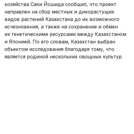
хозяйства Саки Йошида сообщил, что проект
направлен на сбор местных и дикорастущих
видов растений Казахстана до их возможного
исчезновения, а также на сохранение и обмен
их генетическими ресурсами между Казахстаном
и Японией. По его словам, Казахстан выбран
объектом исследования благодаря тому, что
является родиной нескольких овощных культур
и обладает высоким генетическим разнообразием.
— Мы также собирали генетические
ресурсы овощных культур в странах Юго-
Восточной Азии — Мьянме, Лаосе
и Вьетнаме, а также в странах
Центральной Азии — Узбекистане
и Кыргызстане. Знания и опыт, полученные
в ходе предыдущих проектов, помогают
нам эффективно проводить исследования