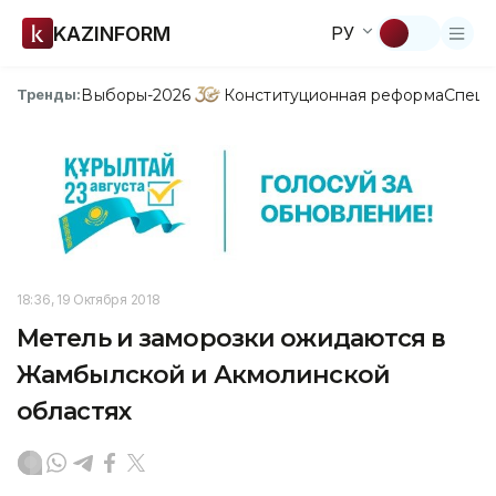
KAZINFORM
РУ
Выборы-2026
Конституционная реформа
Спецп
Тренды:
18:36, 19 Октября 2018
Метель и заморозки ожидаются в
Жамбылской и Акмолинской
областях