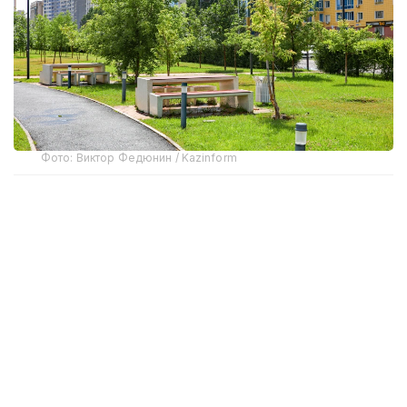
Фото: Виктор Федюнин / Kazinform
Ночью и утром на севере
области Абай
ожидаются небольшой дождь, гроза. Ночью и
утром на севере, в центре области ожидается
туман. Ветер северный на севере, юге, в центре
области 15-20 м/с. Днем на юге области ожидается
сильная жара 35 градусов. На юге, в центре
области сохраняется высокая пожарная
опасность.
Днем в горных районах
Алматинской области