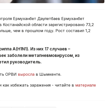
троля Ермуханбет Даулетбаев Ермуханбет
 в Костанайской области зарегистрировано 73,2
ольше, чем в прошлом году. Рост составил 1,2
иппа А(H1N1). Из них 17 случаев –
овек заболели метапневмовирусом, из
метил руководитель.
ость ОРВИ
выросла
в Шымкенте.
и как избежать заражения - читайте в
материале