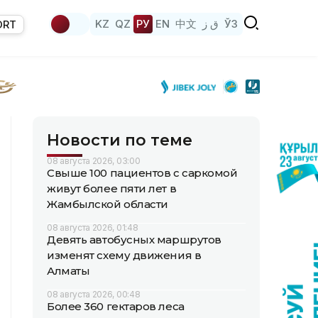
KZ
QZ
РУ
EN
中文
ق ز
ЎЗ
ORT
Новости по теме
08 августа 2026, 03:00
Свыше 100 пациентов с саркомой
живут более пяти лет в
Жамбылской области
08 августа 2026, 01:48
Девять автобусных маршрутов
изменят схему движения в
Алматы
08 августа 2026, 00:48
Более 360 гектаров леса