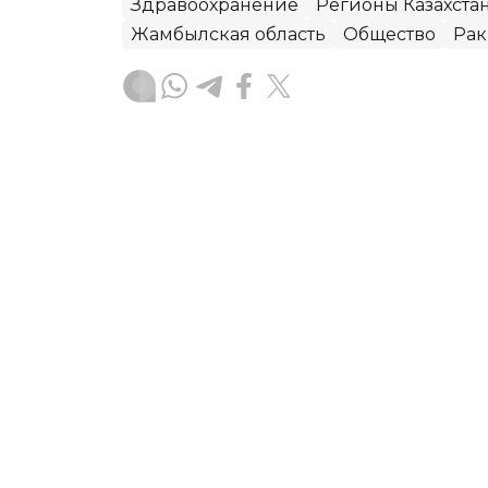
Здравоохранение
Регионы Казахста
Жамбылская область
Общество
Рак
Алексей Поляков
Автор
15:27, 07 Августа 2026
Руководитель управлени
освобожден от должнос
Глава управления здравоохранения 
Утешев освобожден от занимаемой 