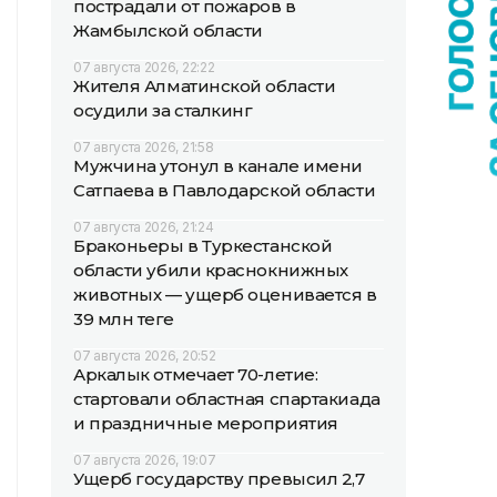
пострадали от пожаров в
Жамбылской области
07 августа 2026, 22:22
Жителя Алматинской области
осудили за сталкинг
07 августа 2026, 21:58
Мужчина утонул в канале имени
Сатпаева в Павлодарской области
07 августа 2026, 21:24
Браконьеры в Туркестанской
области убили краснокнижных
животных — ущерб оценивается в
39 млн теңге
07 августа 2026, 20:52
Аркалык отмечает 70-летие:
стартовали областная спартакиада
и праздничные мероприятия
07 августа 2026, 19:07
Ущерб государству превысил 2,7