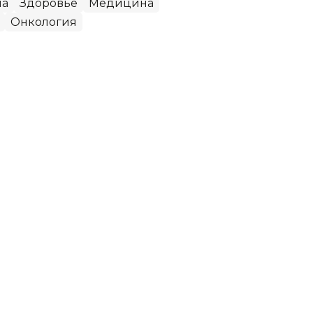
на
Здоровье
Медицина
Онкология
я здравоохранения ЗКО
ти
Западно-Казахстанской области Мадияр
должности по собственному желанию,