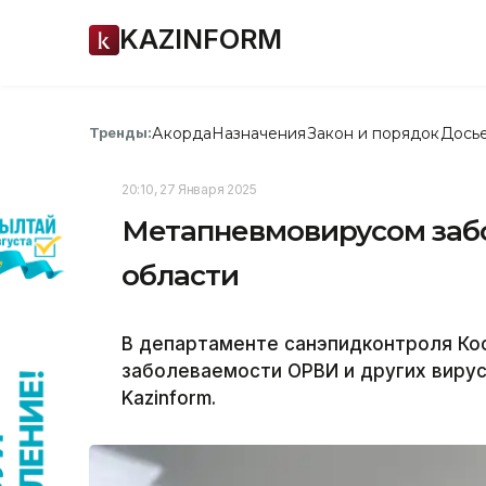
KAZINFORM
Акорда
Назначения
Закон и порядок
Дось
Тренды:
20:10, 27 Января 2025
Метапневмовирусом забо
области
В департаменте санэпидконтроля Кос
заболеваемости ОРВИ и других вирус
Kazinform.