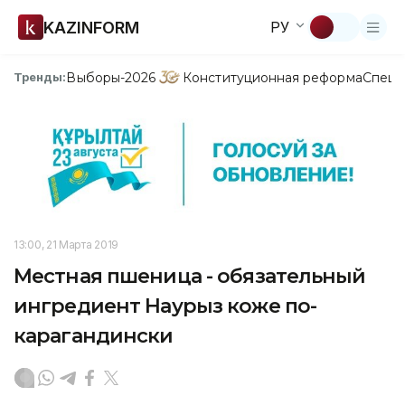
KAZINFORM
РУ
Выборы-2026
Конституционная реформа
Спецп
Тренды:
13:00, 21 Марта 2019
Местная пшеница - обязательный
ингредиент Наурыз коже по-
карагандински