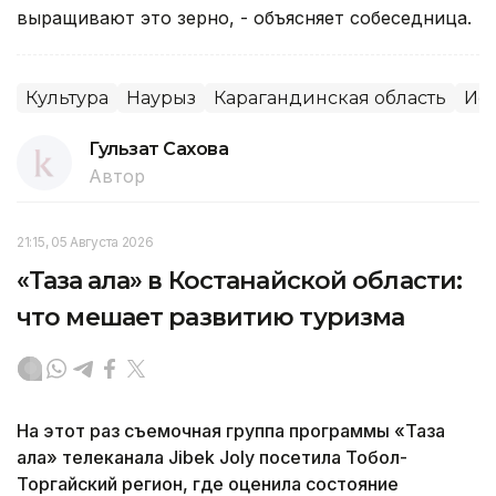
выращивают это зерно, - объясняет собеседница.
Культура
Наурыз
Карагандинская область
Ист
Гульзат Сахова
Автор
21:15, 05 Августа 2026
«Таза қала» в Костанайской области:
что мешает развитию туризма
На этот раз съемочная группа программы «Таза
қала» телеканала Jibek Joly посетила Тобол-
Торгайский регион, где оценила состояние