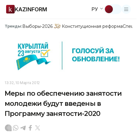
KAZINFORM
РУ
Выборы-2026
Конституционная реформа
Спецп
Тренды:
13:32, 10 Марта 2012
Меры по обеспечению занятости
молодежи будут введены в
Программу занятости-2020