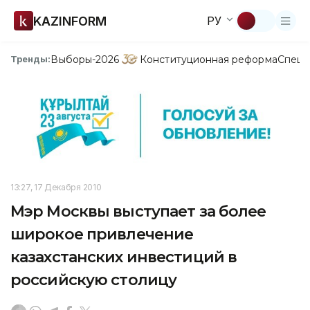
KAZINFORM
РУ
Выборы-2026
Конституционная реформа
Спецп
Тренды:
13:27, 17 Декабря 2010
Мэр Москвы выступает за более
широкое привлечение
казахстанских инвестиций в
российскую столицу