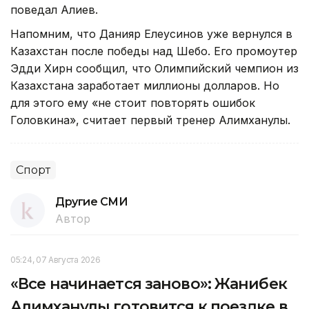
поведал Алиев.
Напомним, что Данияр Елеусинов уже вернулся в
Казахстан после победы над Шебо. Его промоутер
Эдди Хирн сообщил, что Олимпийский чемпион из
Казахстана заработает миллионы долларов. Но
для этого ему «не стоит повторять ошибок
Головкина», считает первый тренер Алимханулы.
Спорт
Другие СМИ
Автор
05:24, 07 Августа 2026
«Все начинается заново»: Жанибек
Алимханулы готовится к поездке в