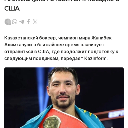
США
Казахстанский боксер, чемпион мира Жанибек
Алимханулы в ближайшее время планирует
отправиться в США, где продолжит подготовку к
следующим поединкам, передает Kazinform.