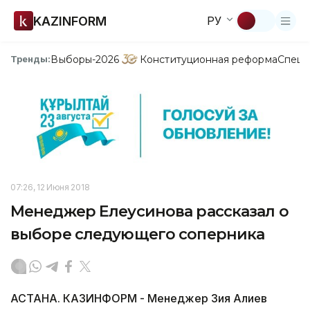
KAZINFORM
РУ
Выборы-2026
Конституционная реформа
Спецп
Тренды:
07:26, 12 Июня 2018
Менеджер Елеусинова рассказал о
выборе следующего соперника
АСТАНА. КАЗИНФОРМ - Менеджер Зия Алиев