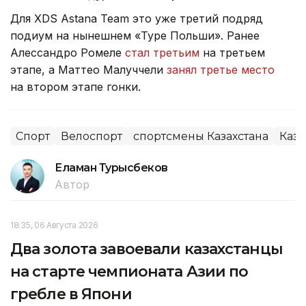
Для XDS Astana Team это уже третий подряд
подиум на нынешнем «Туре Польши». Ранее
Алессандро Ромеле
стал третьим
на третьем
этапе, а Маттео Малуччели
занял третье место
на втором этапе гонки.
Спорт
Велоспорт
спортсмены Казахстана
Каза
Еламан Турысбеков
Автор
18:35, 06 Августа 2026
Два золота завоевали казахстанцы
на старте чемпионата Азии по
гребле в Япони