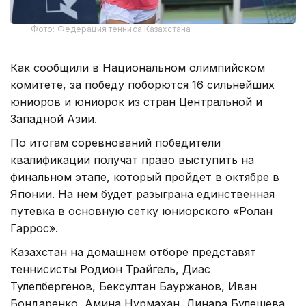
Фото: Федерация тенниса Казахстана
Как сообщили в Национальном олимпийском
комитете, за победу поборются 16 сильнейших
юниоров и юниорок из стран Центральной и
Западной Азии.
По итогам соревнований победители
квалификации получат право выступить на
финальном этапе, который пройдет в октябре в
Японии. На нем будет разыграна единственная
путевка в основную сетку юниорского «Ролан
Гаррос».
Казахстан на домашнем отборе представят
теннисисты Родион Трайгель, Диас
Тулепбергенов, Бексултан Бауржанов, Иван
Бондаренко, Амина Нурмахан, Линара Булешева,