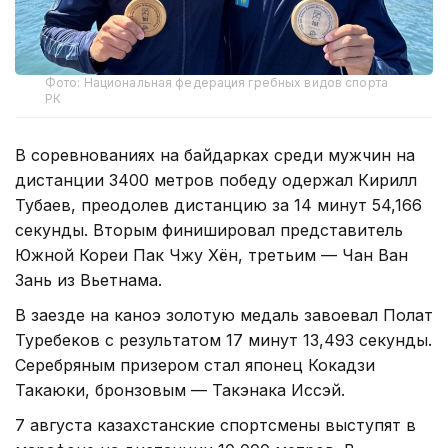
Фото: Национальная федерация гребных видов спорта
РК
В соревнованиях на байдарках среди мужчин на
дистанции 3400 метров победу одержал Кирилл
Тубаев, преодолев дистанцию за 14 минут 54,166
секунды. Вторым финишировал представитель
Южной Кореи Пак Чжу Хён, третьим — Чан Ван
Зань из Вьетнама.
В заезде на каноэ золотую медаль завоевал Полат
Туребеков с результатом 17 минут 13,493 секунды.
Серебряным призером стал японец Кокадзи
Такаюки, бронзовым — Такэнака Иссэй.
7 августа казахстанские спортсмены выступят в