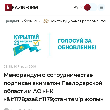
KAZINFORM
РУ
Выборы-2026
Конституционная реформа
Спецп
Тренды:
08:38, 30 Января 2009
Меморандум о сотрудничестве
подписан акиматом Павлодарской
области и АО «НК
«&#1178;аза&#1179;стан темір жолы»