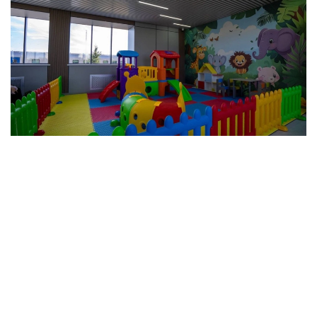
Фото: Министерство транспорта РК
На сегодняшний день работы полностью
завершены на вокзалах станций Аркалык,
Аманкарагай, Кушмурун и Железорудная. На
вокзалах станций Костанай и Тобол
продолжаются строительно-монтажные и
отделочные работы, устройство инженерных
сетей, а также благоустройство прилегающей