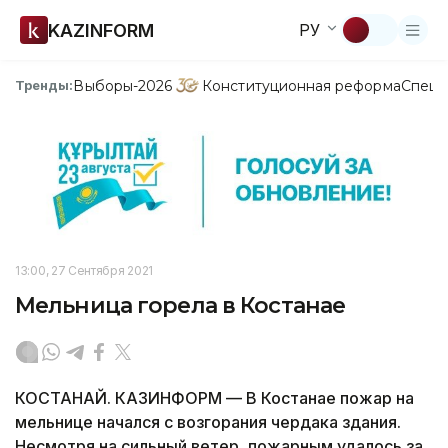
KAZINFORM
РУ
Выборы-2026
Конституционная реформа
Спецп
Тренды:
13:00, 27 Сентября 2021
Мельница горела в Костанае
КОСТАНАЙ. КАЗИНФОРМ — В Костанае пожар на
мельнице начался с возгорания чердака здания.
Несмотря на сильный ветер, пожарным удалось за