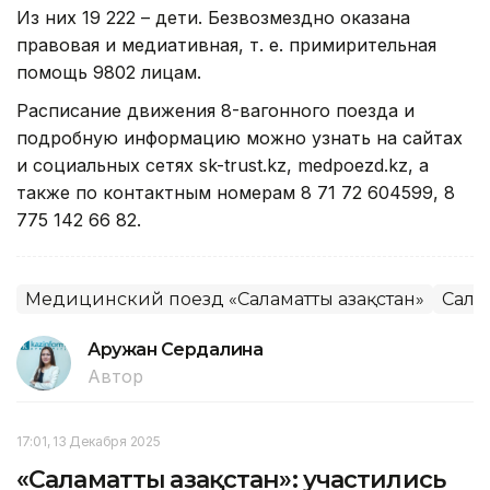
Из них 19 222 – дети. Безвозмездно оказана
правовая и медиативная, т. е. примирительная
помощь 9802 лицам.
Расписание движения 8-вагонного поезда и
подробную информацию можно узнать на сайтах
и социальных сетях sk-trust.kz, medpoezd.kz, а
также по контактным номерам 8 71 72 604599, 8
775 142 66 82.
Медицинский поезд «Саламатты Қазақстан»
Салам
Аружан Сердалина
Автор
17:01, 13 Декабря 2025
«Саламатты Қазақстан»: участились