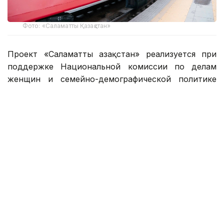
Фото: «Саламатты Қазақстан»
Проект «Саламатты Қазақстан» реализуется при
поддержке Национальной комиссии по делам
женщин и семейно-демографической политике
при Президенте РК, корпоративного фонда
Samruk-Kazyna Trust от имени группы компаний
АО «Самрук-Қазына» и Министерства
здравоохранения РК. Помимо медицинской
помощи, поезд оказывает бесплатные
юридические консультации жителям отдаленных
населенных пунктов, включая сопровождение
по сложным правовым вопросам.