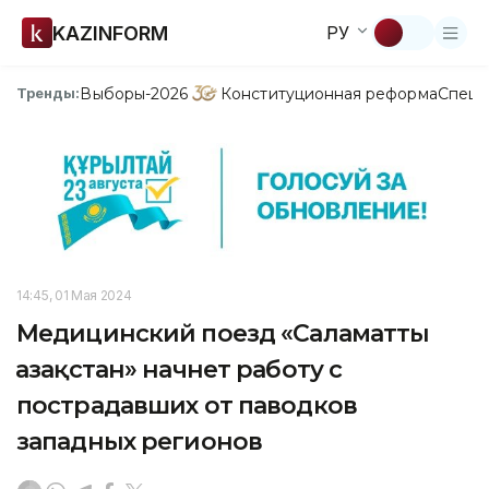
KAZINFORM
РУ
Выборы-2026
Конституционная реформа
Спецп
Тренды:
14:45, 01 Мая 2024
Медицинский поезд «Саламатты
Қазақстан» начнет работу с
пострадавших от паводков
западных регионов