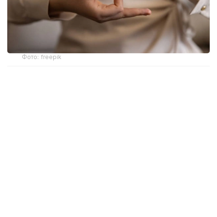
Фото: freepik
Новый механизм обеспечения разработан
Министерством здравоохранения. Об этом
сообщила и. о. директора департамента охраны
здоровья матери и ребенка МЗ РК Жанар Садуова.
Ранее слуховые аппараты предоставлялись
в рамках социальной защиты только отдельным
категориям граждан с инвалидностью вследствие
тяжелых нарушений слуха. После внесения
изменений в законодательство право на такую
помощь получили более широкие категории
пациентов, которым слухопротезирование