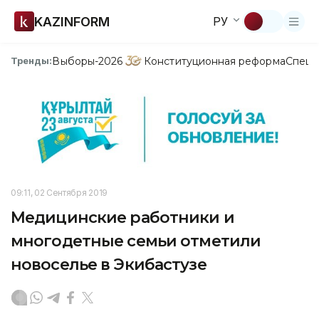
KAZINFORM
РУ
Выборы-2026
Конституционная реформа
Спецп
Тренды:
09:11, 02 Сентября 2019
Медицинские работники и
многодетные семьи отметили
новоселье в Экибастузе