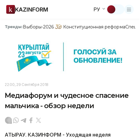
KAZINFORM
РУ
Выборы-2026
Конституционная реформа
Спецп
Тренды:
22:00, 29 Сентября 2018
Медиафорум и чудесное спасение
мальчика - обзор недели
АТЫРАУ. КАЗИНФОРМ - Уходящая неделя