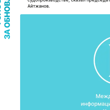
судопроизводстве, сказал председат
Айтжанов.