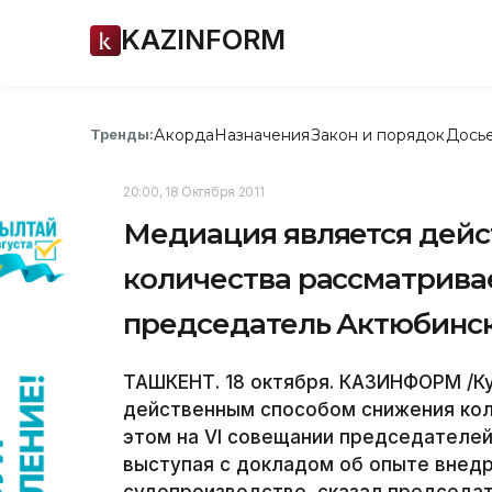
KAZINFORM
Акорда
Назначения
Закон и порядок
Дось
Тренды:
20:00, 18 Октября 2011
Медиация является дей
количества рассматрива
председатель Актюбинск
ТАШКЕНТ. 18 октября. КАЗИНФОРМ /К
действенным способом снижения кол
этом на VI совещании председателе
выступая с докладом об опыте внедр