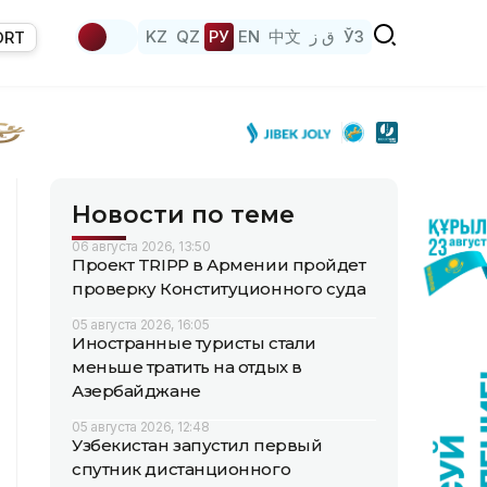
KZ
QZ
РУ
EN
中文
ق ز
ЎЗ
ORT
Новости по теме
06 августа 2026, 13:50
Проект TRIPP в Армении пройдет
проверку Конституционного суда
05 августа 2026, 16:05
Иностранные туристы стали
меньше тратить на отдых в
Азербайджане
05 августа 2026, 12:48
Узбекистан запустил первый
спутник дистанционного