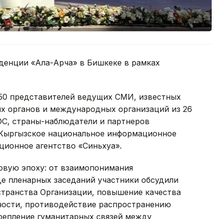
денции «Ала-Арча» в Бишкеке в рамках
250 представителей ведущих СМИ, известных
ых органов и международных организаций из 26
ОС, страны-наблюдатели и партнеров
 Кыргызское национальное информационное
ционное агентство «Синьхуа».
овую эпоху: от взаимопонимания
де пленарных заседаний участники обсудили
транства Организации, повышение качества
ности, противодействие распространению
репление гуманитарных связей между