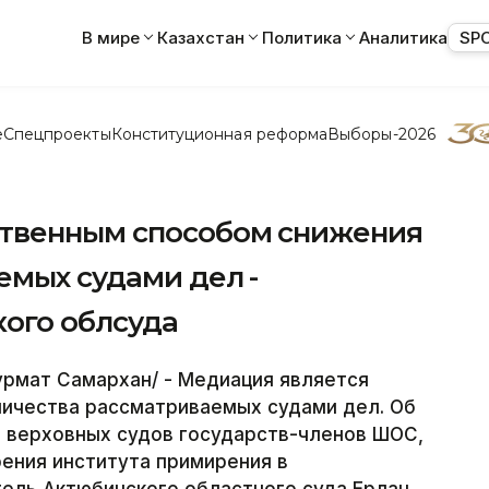
В мире
Казахстан
Политика
Аналитика
SP
е
Спецпроекты
Конституционная реформа
Выборы-2026
ственным способом снижения
емых судами дел -
ого облсуда
урмат Самархан/ - Медиация является
ичества рассматриваемых судами дел. Об
й верховных судов государств-членов ШОС,
ения института примирения в