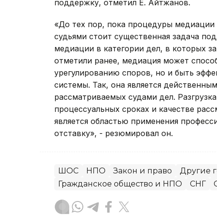
поддержку, отметил Е. Айтжанов.
«До тех пор, пока процедуры медиации 
судьями стоит существенная задача по
медиации в категории дел, в которых з
отметили ранее, медиация может спосо
урегулированию споров, но и быть эфф
системы. Так, она является действенны
рассматриваемых судами дел. Разгрузка
процессуальных сроках и качестве рассм
является областью применения професс
отставку», - резюмировал он.
ШОС
НПО
Закон и право
Другие 
Гражданское общество и НПО
СНГ