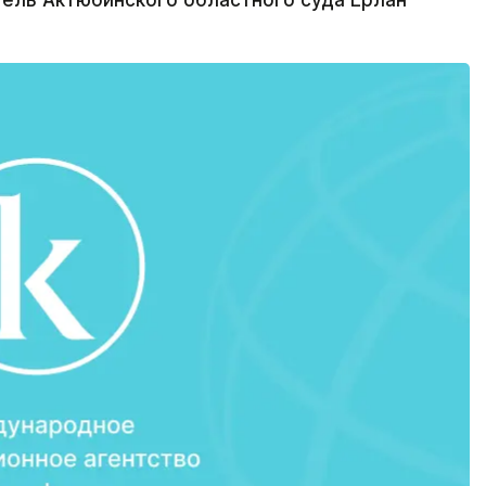
ель Актюбинского областного суда Ерлан