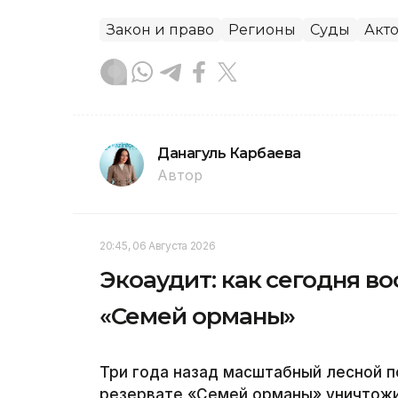
Закон и право
Регионы
Суды
Акт
Данагуль Карбаева
Автор
20:45, 06 Августа 2026
Экоаудит: как сегодня в
«Семей орманы»
Три года назад масштабный лесной 
резервате «Семей орманы» уничтожил