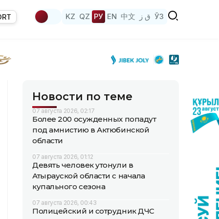
KZ
QZ
РУ
EN
中文
ق ز
ЎЗ
ORT
Новости по теме
07 августа 2026, 02:17
Более 200 осужденных попадут
под амнистию в Актюбинской
области
07 августа 2026, 01:12
Девять человек утонули в
Атырауской области с начала
купального сезона
07 августа 2026, 00:43
Полицейский и сотрудник ДЧС