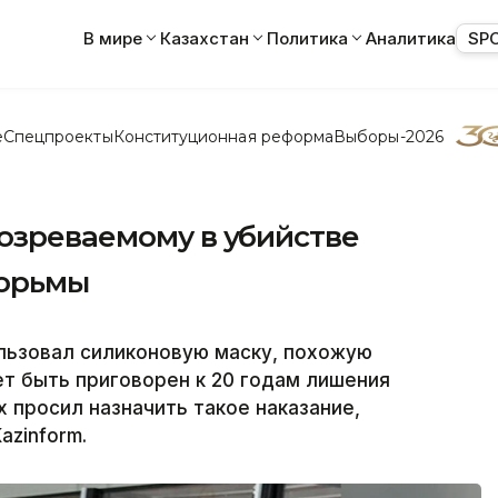
В мире
Казахстан
Политика
Аналитика
SP
е
Спецпроекты
Конституционная реформа
Выборы-2026
дозреваемому в убийстве
тюрьмы
льзовал силиконовую маску, похожую
ет быть приговорен к 20 годам лишения
 просил назначить такое наказание,
azinform.