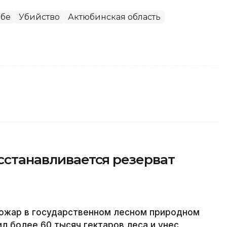
обе
Убийство
Актюбинская область
осстанавливается резерват
пожар в государственном лесном природном
 более 60 тысяч гектаров леса и унес