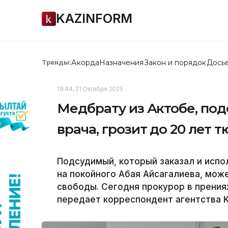
KAZINFORM
Акорда
Назначения
Закон и порядок
Дось
Тренды:
19:44, 21 Октября 2025
Медбрату из Актобе, по
врача, грозит до 20 лет 
Подсудимый, который заказал и испо
на покойного Абая Айсагалиева, мож
свободы. Сегодня прокурор в прениях
передает корреспондент агентства K