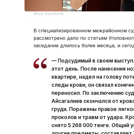
Фото: Kazinform
В специализированном межрайонном су
рассмотрено дело по статьям Уголовног
заседание длилось более месяца, и сего
— Подсудимый в своем выступл
этот день. После нанесения но
квартире, надел на голову по
следы крови, он связал конечн
переносил. По заключению су
Айсагалиев скончался от крово
груди. Поражены правое легкое
проколов и травм от удара. Кр
снято 5 268 000 тенге. Общий
другие предметы, составляет 7