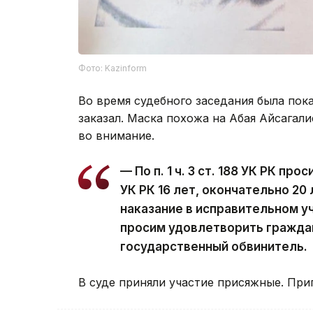
Фото: Kazinform
Во время судебного заседания была пок
заказал. Маска похожа на Абая Айсагал
во внимание.
— По п. 1 ч. 3 ст. 188 УК РК прос
УК РК 16 лет, окончательно 20
наказание в исправительном у
просим удовлетворить граждан
государственный обвинитель.
В суде приняли участие присяжные. При