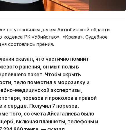
де по уголовным делам Актюбинской области
о кодекса РК «Убийство», «Кража». Судебное
дня состоялись прения.
ении сказал, что частично помнит
жевого ранения, он мыл полы в
терпевшего пакет. Чтобы скрыть
ости, тело поместил в морозилку и
дебно-медицинской экспертизы,
потери, порезов и проколов в правой
 и сердце. Получил 7 порезов,
оме того, со счета Айсагалиева было
 ущерб, включая планшеты, телефоны и
 234 860 тенге, — сказал