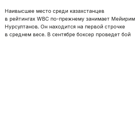
Наивысшее место среди казахстанцев
в рейтингах WBC по-прежнему занимает Мейирим
Нурсултанов. Он находится на первой строчке
в среднем весе. В сентябре боксер проведет бой
за титул временного чемпиона мира WBC с его
нынешним обладателем американцем Хесусом
Рамосом-младшим, победитель противостояния
станет обязательным претендентом на титул
чемпиона мира WBC доминиканцем Карлосом
Адамесом.
Рывок в рейтингах WBC совершил казахстанец
Бек Нурмаганбет, выступающий в суперсредней
весовой категории. Он вошел в топ-15 рейтинга,
поднявшись с 19 на 13 место, после досрочной
победы над российским боксером Артышем
Лопсаном на вечере бокса Алматы.