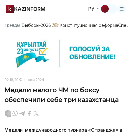
KAZINFORM
РУ
Выборы-2026
Конституционная реформа
Спецп
Тренды:
02:18, 10 Февраля 2024
Медали малого ЧМ по боксу
обеспечили себе три казахстанца
Медали международного турнира «Странджа» в