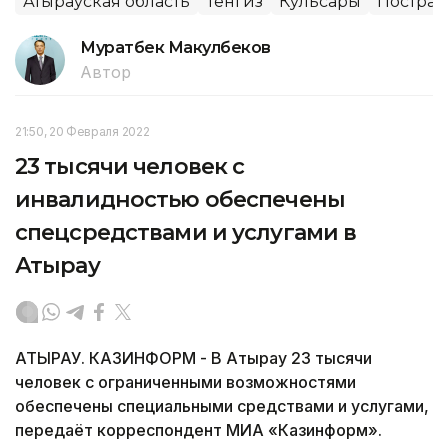
Атырауская область
Тенгиз
Кульсары
Постра
Муратбек Макулбеков
Автор
21:50, 20 Февраля 2022
23 тысячи человек с
инвалидностью обеспечены
спецсредствами и услугами в
Атырау
АТЫРАУ. КАЗИНФОРМ - В Атырау 23 тысячи
человек с ограниченными возможностями
обеспечены специальными средствами и услугами,
передаёт корреспондент МИА «Казинформ».