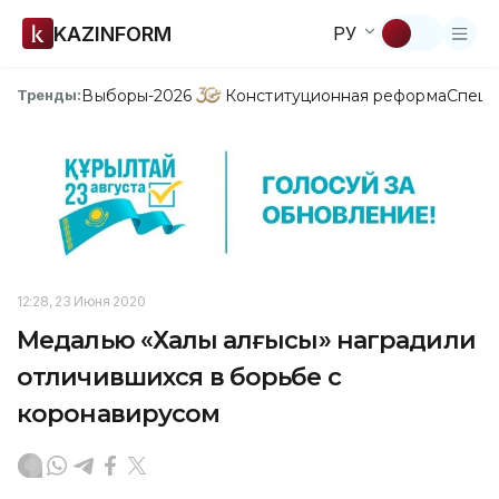
KAZINFORM
РУ
Выборы-2026
Конституционная реформа
Спецп
Тренды:
12:28, 23 Июня 2020
Медалью «Халық алғысы» наградили
отличившихся в борьбе с
коронавирусом