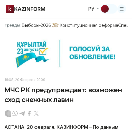
KAZINFORM
РУ
Выборы-2026
Конституционная реформа
Спецп
Тренды:
16:08, 20 Февраля 2009
МЧС РК предупреждает: возможен
сход снежных лавин
АСТАНА. 20 февраля. КАЗИНФОРМ – По данным