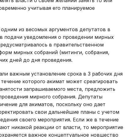
млять власти о своем желании занять то или
говременно учитывая его планируемое
одним из весомых аргументов депутатов в
ов подачи уведомления о проведении мирных
о предусматривалось в правительственном
форм мирных собраний (митинги, собрания,
очих дней до дня проведения.
али важным установление срока в 3 рабочих дня
 течение которого акимат может среагировать
 занятости запрашиваемого места, предложить
проведения мирного собрания. Депутаты
чение для акиматов, поскольку оно дает
рректировать свои дальнейшие планы с учетом
едения своего мероприятия. Если же в течение
чают никакой реакции от власти, то мероприятие
охраняется важное концептуальное новшество