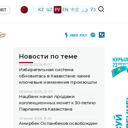
KZ
QZ
РУ
EN
中文
ق ز
ЎЗ
ORT
Новости по теме
09 июля 2026, 16:37
Избирательная система
обновилась в Казахстане: какие
ключевые изменения произошли
08 июля 2026, 22:00
Нацбанк начал продажи
коллекционных монет к 30-летию
Парламента Казахстана
30 июня 2026, 15:45
Амирбек Оспанбеков освобожден