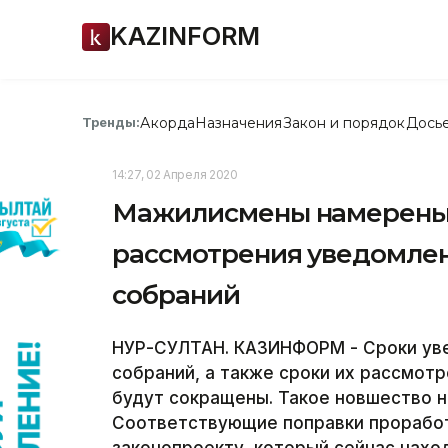
KAZINFORM
Акорда
Назначения
Закон и порядок
Дось
Тренды:
14:27, 02 Апреля 2020
Мажилисмены намерены 
рассмотрения уведомле
собраний
НУР-СУЛТАН. КАЗИНФОРМ - Сроки уве
собраний, а также сроки их рассмо
будут сокращены. Такое новшество 
Соответствующие поправки проработ