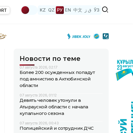
KZ
QZ
РУ
EN
中文
ق ز
ЎЗ
ORT
Новости по теме
07 августа 2026, 02:17
Более 200 осужденных попадут
под амнистию в Актюбинской
области
07 августа 2026, 01:12
Девять человек утонули в
Атырауской области с начала
купального сезона
07 августа 2026, 00:43
Полицейский и сотрудник ДЧС