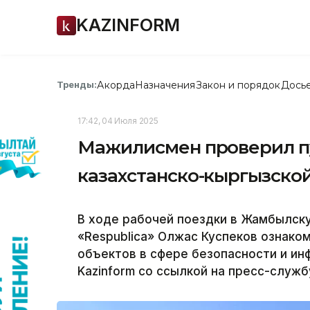
KAZINFORM
Акорда
Назначения
Закон и порядок
Дось
Тренды:
17:42, 04 Июля 2025
Мажилисмен проверил пу
казахстанско-кыргызско
В ходе рабочей поездки в Жамбылск
«Respublica» Олжас Куспеков ознако
объектов в сфере безопасности и ин
Kazinform со ссылкой на пресс-служ