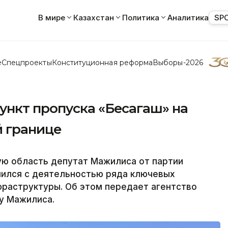
В мире
Казахстан
Политика
Аналитика
SP
е
Спецпроекты
Конституционная реформа
Выборы-2026
нкт пропуска «Бесагаш» на
й границе
ую область депутат Мажилиса от партии
мился с деятельностью ряда ключевых
фраструктуры. Об этом передает агентство
бу Мажилиса.