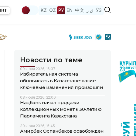
KZ
QZ
РУ
EN
中文
ق ز
ЎЗ
ORT
Новости по теме
09 июля 2026, 16:37
Избирательная система
обновилась в Казахстане: какие
ключевые изменения произошли
08 июля 2026, 22:00
Нацбанк начал продажи
коллекционных монет к 30-летию
Парламента Казахстана
30 июня 2026, 15:45
Амирбек Оспанбеков освобожден