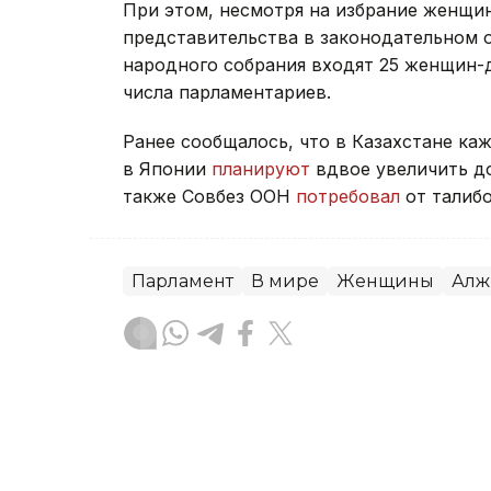
При этом, несмотря на избрание женщи
представительства в законодательном о
народного собрания входят 25 женщин-д
числа парламентариев.
Ранее сообщалось, что в Казахстане ка
в Японии
планируют
вдвое увеличить д
также Совбез ООН
потребовал
от талиб
Парламент
В мире
Женщины
Алж
Динара Сугурбаева
Автор