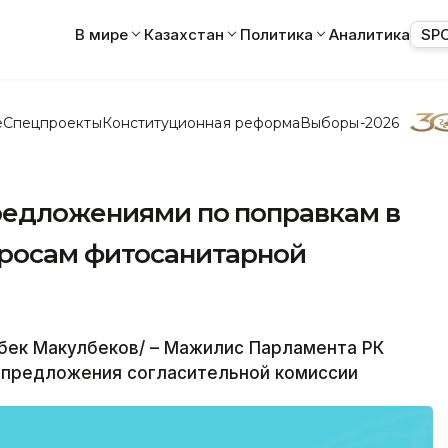
В мире
Казахстан
Политика
Аналитика
SP
е
Спецпроекты
Конституционная реформа
Выборы-2026
редложениями по поправкам в
просам фитосанитарной
бек Макулбеков/ – Мажилис Парламента РК
 предложения согласительной комиссии