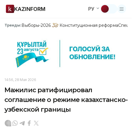
KAZINFORM
РУ
Выборы-2026
Конституционная реформа
Спецп
Тренды:
14:56, 28 Мая 2026
Мажилис ратифицировал
соглашение о режиме казахстанско-
узбекской границы