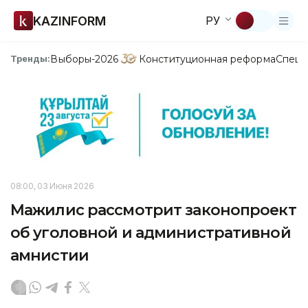
KAZINFORM
РУ
Выборы-2026
Конституционная реформа
Спецп
Тренды:
08:00, 03 Июня 2026
Мажилис рассмотрит законопроект
об уголовной и административной
амнистии