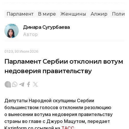
Парламент
В мире
Женщины
Алжир
Полит
Динара Сугурбаева
Автор
01:23, 30 Июля 2026
Парламент Сербии отклонил вотум
недоверия правительству
Депутаты Народной скупщины Сербии
большинством голосов отклонили резолюцию
о вынесении вотума недоверия правительству
страны во главе с Джуро Мацутом, передает
Kazinform со ссылкой на
ТАСС.