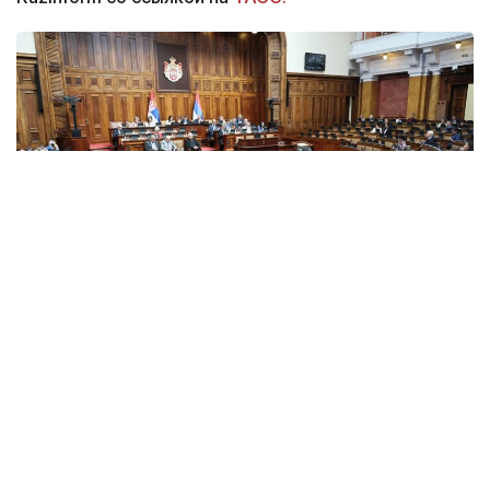
Фото: srbija.gov
Против утверждения документа проголосовали
135 депутатов. Инициативу поддержали 40
парламентариев, еще один воздержался.
Народная скупщина является однопалатным
парламентом Сербии.