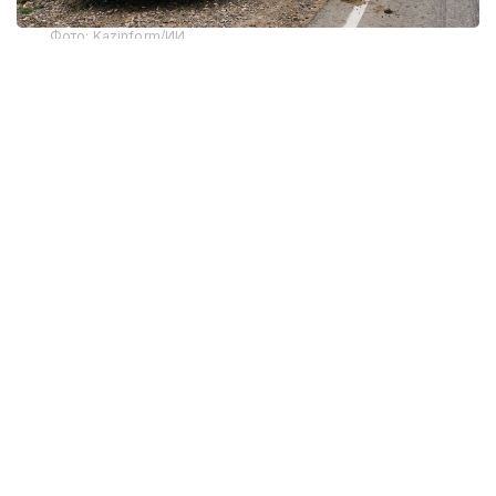
Фото: Kazinform/ИИ
Каждый год на дорогах Казахстана происходят
десятки аварий с участием животных. Особенно
часто такие ДТП случаются на междугородних
трассах, где на проезжей части неожиданно
оказываются лошади, коровы, верблюды,
а иногда и дикие животные — сайгаки, косули,
кабаны или лоси. В результате автомобили
получают серьезные повреждения, а порой
страдают и люди.
При этом многие водители уверены:
если автомобиль сбил животное, виноват
автоматически тот, кто был за рулем. Однако
действующее законодательство Республики
Казахстан говорит об обратном.