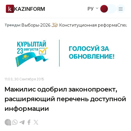
KAZINFORM
РУ
Выборы-2026
Конституционная реформа
Спецп
Тренды:
11:03, 30 Сентября 2015
Мажилис одобрил законопроект,
расширяющий перечень доступной
информации