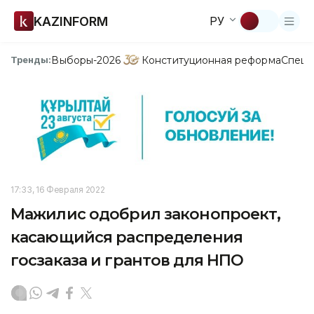
KAZINFORM
РУ
Выборы-2026
Конституционная реформа
Спецп
Тренды:
17:33, 16 Февраля 2022
Мажилис одобрил законопроект,
касающийся распределения
госзаказа и грантов для НПО