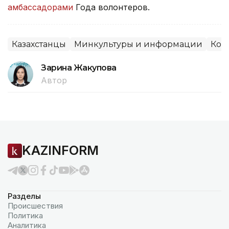
амбассадорами
Года волонтеров.
Казахстанцы
Минкультуры и информации
Кон
Зарина Жакупова
Автор
KAZINFORM
Разделы
Происшествия
Политика
Аналитика