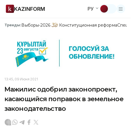
KAZINFORM
РУ
Выборы-2026
Конституционная реформа
Спецп
Тренды:
13:45, 09 Июня 2021
Мажилис одобрил законопроект,
касающийся поправок в земельное
законодательство