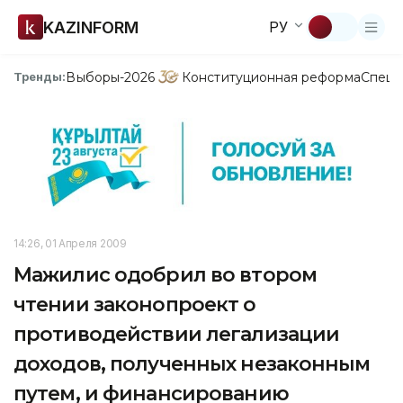
KAZINFORM
РУ
Выборы-2026
Конституционная реформа
Спецп
Тренды:
14:26, 01 Апреля 2009
Мажилис одобрил во втором
чтении законопроект о
противодействии легализации
доходов, полученных незаконным
путем, и финансированию