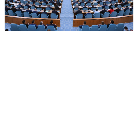
Фото: Мажилис
По словам Кошанова, нынешняя сессия стала
одной из важнейших в современной истории
казахстанского парламентаризма. Он напомнил,
что Президент Касым-Жомарт Токаев на
открытии сессии определил стратегические
направления развития страны, а депутаты
обеспечили их законодательную реализацию.
В частности, для реализации новой Конституции
были приняты обновленные законы «О
Президенте», «О статусе столицы» и «Об
административно-территориальном устройстве»,