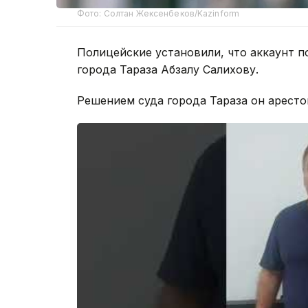
Фото: Солтан Жексенбеков/Kazinform
Полицейские установили, что аккаунт 
города Тараза Абзалу Салихову.
Решением суда города Тараза он арестов