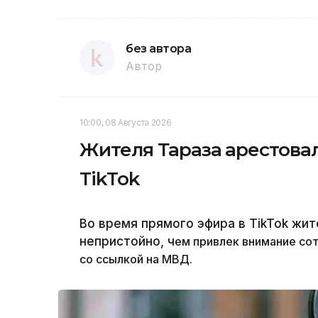
без автора
Автор
10:00, 08 Августа 2026
Жителя Тараза арестовал
TikTok
Во время прямого эфира в TikTok жит
непристойно, ч
ем привлек внимание со
со ссылкой на МВД.