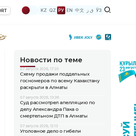
KZ
QZ
РУ
EN
中文
ق ز
ЎЗ
ORT
Новости по теме
07 августа 2026, 17:20
Схему продажи поддельных
госномеров по всему Казахстану
раскрыли в Алматы
07 августа 2026, 13:36
Суд рассмотрел апелляцию по
делу Александра Пака о
смертельном ДТП в Алматы
07 августа 2026, 12:13
Уголовное дело о гибели