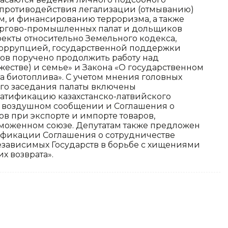
, противодействия легализации (отмыванию)
м, и финансированию терроризма, а также
оргово-промышленных палат и дольщиков
екты относительно Земельного кодекса,
 коррупцией, государственной поддержки
тов поручено продолжить работу над
жестве) и семье» и Закона «О государственном
а биотоплива». С учетом мнения головных
ого заседания палаты включены
атификацию казахстанско-латвийского
 воздушном сообщении и Соглашения о
в при экспорте и импорте товаров,
таможенном союзе. Депутатам также предложен
ификации Соглашения о сотрудничестве
езависимых Государств в борьбе с хищениями
х возврата».