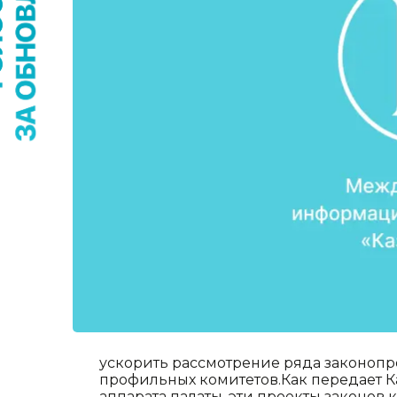
ускорить рассмотрение ряда законопр
профильных комитетов.Как передает К
аппарата палаты, эти проекты законов