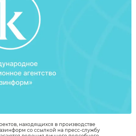
оектов, находящихся в производстве
азинформ со ссылкой на пресс-службу
 касаются ведения личного подсобного