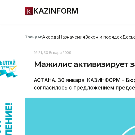
KAZINFORM
Акорда
Назначения
Закон и порядок
Дось
Тренды:
16:21, 30 Января 2009
Мажилис активизирует з
АСТАНА. 30 января. КАЗИНФОРМ - Бю
согласилось с предложением предс