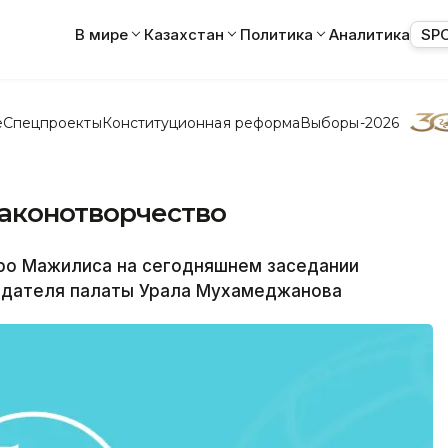
В мире
Казахстан
Политика
Аналитика
SP
е
Спецпроекты
Конституционная реформа
Выборы-2026
аконотворчество
ро Мажилиса на сегодняшнем заседании
едателя палаты Урала Мухамеджанова