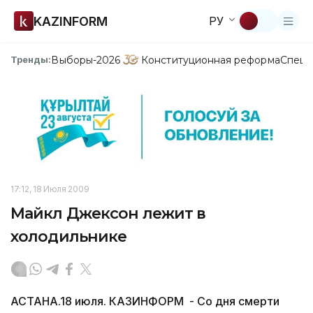
KAZINFORM
РУ
Выборы-2026
Конституционная реформа
Спецп
Тренды:
17:12, 18 Июля 2009
Майкл Джексон лежит в
холодильнике
АСТАНА.18 июля. КАЗИНФОРМ - Со дня смерти