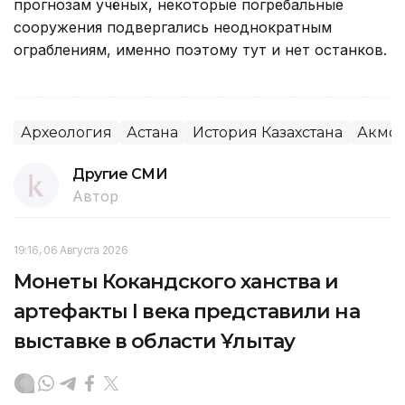
прогнозам учёных, некоторые погребальные
сооружения подвергались неоднократным
ограблениям, именно поэтому тут и нет останков.
Археология
Астана
История Казахстана
Акмол
Другие СМИ
Автор
19:16, 06 Августа 2026
Монеты Кокандского ханства и
артефакты I века представили на
выставке в области Ұлытау