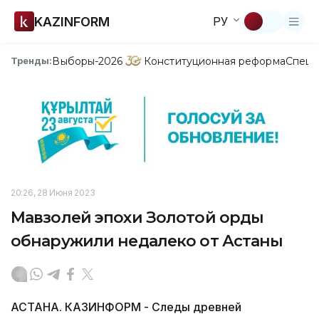
KAZINFORM
РУ
Выборы-2026
Конституционная реформа
Спецп
Тренды:
20:26, 28 Июня 2023
Мавзолей эпохи Золотой орды
обнаружили недалеко от Астаны
АСТАНА. КАЗИНФОРМ - Следы древней